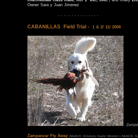
Owner Sara y Juan Jimenez
· · · · · · · · · · · · · · ·
CABANILLAS
Field Trial -
1 & 2/ 11/ 2008
Zampa
Zampanzar
Fly Away
(MultiCH. Erinderry Gaelic Minstrel x MultiCH. 