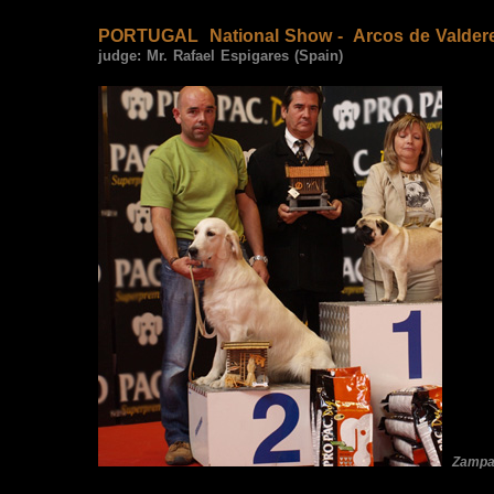
PORTUGAL
National Show - Arcos de Valder
judge:
Mr. Rafael Espigares (Spain)
Zampa