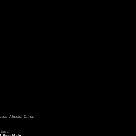
nzar
Absolut Citron
 Sugar)
 Best Male.