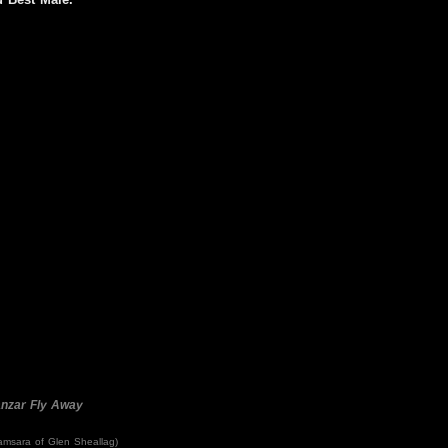
nzar
Fly Away
Samsara of Glen Sheallag)