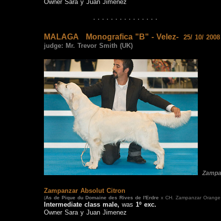
Owner Sara y Juan Jimenez
· · · · · · · · · · · · · · ·
MALAGA
Monografica "B" - Velez-
25/ 10/ 2008
judge:
Mr. Trevor Smith (UK)
Zampa
Zampanzar Absolut Citron
(
As de Pique
du Domaine des Rives de l'Erdre
x CH. Zampanzar Orange
Intermediate class male,
was
1º exc
.
Owner Sara y Juan Jimenez