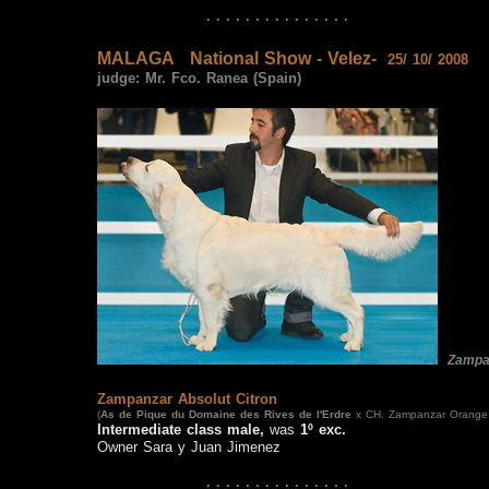
· · · · · · · · · · · · · · ·
MALAGA
National Show - Velez-
25/ 10/ 2008
judge:
Mr. Fco. Ranea (Spain)
Zampa
Zampanzar Absolut Citron
(
As de Pique
du Domaine des Rives de l'Erdre
x CH. Zampanzar Orange
Intermediate class male,
was
1º exc
.
Owner Sara y Juan Jimenez
· · · · · · · · · · · · · · ·