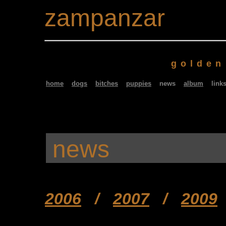
zampanzar
golden
home
dogs
bitches
puppies
news
album
lin
news
200
6
/
200
7
/
2009