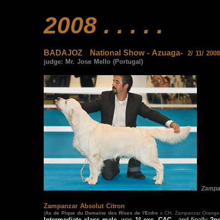
2008 . . . . .
BADAJOZ
National Show - Azuaga-
2/ 11/ 2008
judge:
Mr. Jose Mello (Portugal)
Zampa
Zampanzar Absolut Citron
(
As de Pique
du Domaine des Rives de l'Erdre
x CH. Zampanzar Orange
Intermediate class male,
was
1º exc, CAC
,
and finally
2nd