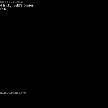
elope de Cal Arana)
d finally
resBIS Junior
enin".
nzar
Absolut Citron