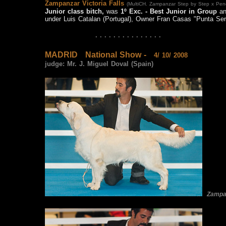
Zampanzar
Victoria Falls
(MultiCH. Zampanzar Step by Step x Pen
Junior class bitch
,
was
1º Exc. - Best Junior in Group
an
under Luis Catalan (Portugal),
Owner Fran Casas "Punta Ser
· · · · · · · · · · · · · · ·
MADRID
National Show -
4/ 10/ 2008
judge:
Mr. J. Miguel Doval (Spain)
Zampa