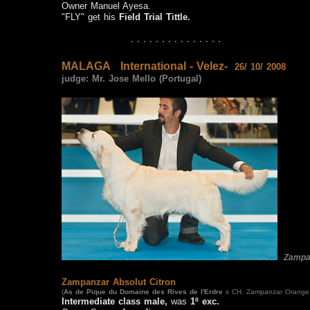
Owner Manuel Ayesa.
"FLY" get his
Field Trial Tittle.
· · · · · · · · · · · · · · ·
MALAGA
International - Velez-
26/ 10/ 2008
judge:
Mr. Jose Mello (Portugal)
Zampa
Zampanzar Absolut Citron
(
As de Pique
du Domaine des Rives de l'Erdre
x CH. Zampanzar Orange
Intermediate class male,
was
1º exc
.